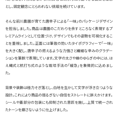
とし、固定観念にとらわれない挑戦を続けています。
そんな前川農園が育てた唐辛子による「一味」のパッケージデザイン
を担当しました。商品は農園のこだわりを余すところなく表現するプ
レミアムラインとして位置づけ、デザインでもその姿勢を可視化するこ
とを重視しました。正面には筆致の効いたタイポグラフィーで「一味」
を大きく配し、唐辛子の燃えるような力強さと繊細な辛みのグラデー
ションを筆脈で表現しています。文字の太さや線のゆらぎの中には、は
え縄式と杭打ち式のような栽培手法の「緩急」を象徴的に込めまし
た。
背景や装飾は極力そぎ落とし、白地を生かして文字が浮き立つような
設計。これにより商品の揺るぎない自信をストレートに訴えかけます。
シールや蓋部分の包装にも抑制された意匠を施し、上質で統一され
たトーンを崩さないように仕上げました。