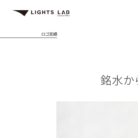
ロゴ
実績
銘水か