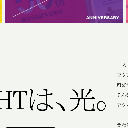
一人
ワク
可愛
そん
アタ
関わ