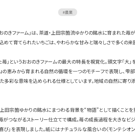
#
農業
おのきファーム」は、茶道・上田宗箇流ゆかりの銘水に育まれた苺
込めて育てられたいちごは、やわらかな甘みと瑞々しさで多くの来
た苺」というおおのきファームの最大の特長を視覚化。頭文字「大」
山の恵みから育まれる自然の循環を一つのモチーフで表現し、雫
った多彩な意味を込められる仕様としています。地域の自然に寄り
、上田宗箇ゆかりの銘水にまつわる背景を“物語”として描くことを
と苺がつながるストーリー仕立てで構成。苺の成長過程を大きなビ
る喜び」を表現しました。紙にはナチュラルな風合いの〈モンテシオン