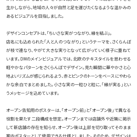
生かしながら、地域の人々が自然と足を運びたくなるような温かみの
あるビジュアルを目指しました。
デザインコンセプトは、「ちいさな実がつながり、縁を結ぶ」。
店名にも込められた「人と人のつながり」というテーマを、さくらんぼ
が枝で連なり、やがて大きな実りとなって広がっていく様子に重ねて
います。DMのメインビジュアルでは、北欧のテキスタイルを思わせる
軽やかなパターンをさくらんぼでデザイン。見た瞬間に華やかさと心
地よいリズムが感じられるよう、赤とピンクのトーンをベースにやわら
かな余白でまとめました。小さな実の一粒ひと粒に、「縁が実る」とい
うメッセージを込めています。
オープン告知用のポスターは、「オープン前」と「オープン後」で異なる
役割を果たす二段構成を想定。オープンまでは店舗外や近隣に掲示
して新店舗の存在を知らせ、オープン後は上部を切り取ってそのまま
案内ポスターとして使用できる仕様としました。そのため、デザインは