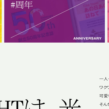
一人
ワク
可愛
そん