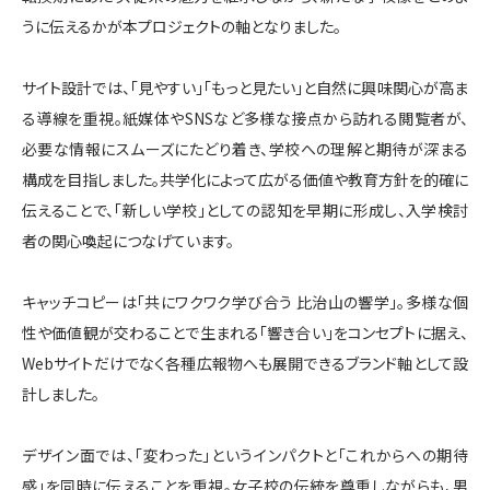
うに伝えるかが本プロジェクトの軸となりました。
サイト設計では、「見やすい」「もっと見たい」と自然に興味関心が高ま
る導線を重視。紙媒体やSNSなど多様な接点から訪れる閲覧者が、
必要な情報にスムーズにたどり着き、学校への理解と期待が深まる
構成を目指しました。共学化によって広がる価値や教育方針を的確に
伝えることで、「新しい学校」としての認知を早期に形成し、入学検討
者の関心喚起につなげています。
キャッチコピーは「共にワクワク学び合う 比治山の響学」。多様な個
性や価値観が交わることで生まれる「響き合い」をコンセプトに据え、
Webサイトだけでなく各種広報物へも展開できるブランド軸として設
計しました。
デザイン面では、「変わった」というインパクトと「これからへの期待
感」を同時に伝えることを重視。女子校の伝統を尊重しながらも、男